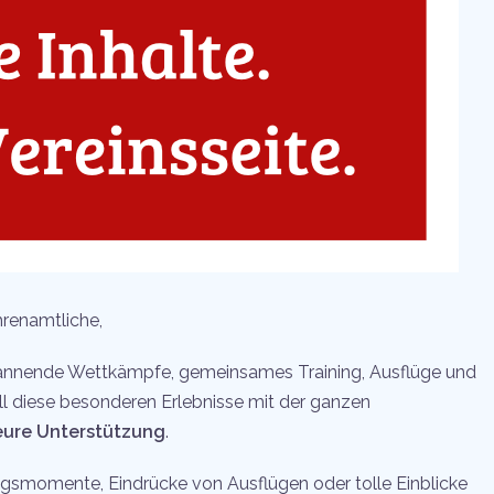
Ehrenamtliche,
spannende Wettkämpfe, gemeinsames Training, Ausflüge und
ll diese besonderen Erlebnisse mit der ganzen
eure Unterstützung
.
ingsmomente, Eindrücke von Ausflügen oder tolle Einblicke