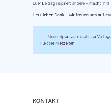
Euer Beitrag inspiriert andere – macht mit!
Herzlichen Dank – wir freuen uns auf eu
Beitrags-
⟵
Unser Sportraum steht zur Verfüg
Flexible Mietzeiten
Navigation
KONTAKT