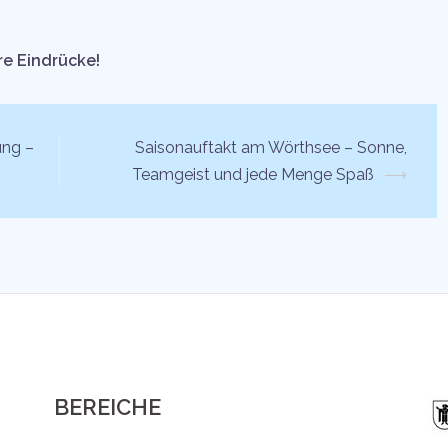
re Eindrücke!
ung –
Saisonauftakt am Wörthsee – Sonne,
Teamgeist und jede Menge Spaß
⟶
BEREICHE