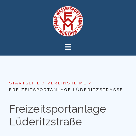
Zum
Inhalt
springen
STARTSEITE
/
VEREINSHEIME
/
FREIZEITSPORTANLAGE LÜDERITZSTRASSE
Freizeitsportanlage
Lüderitzstraße