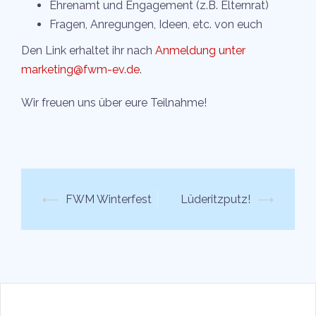
Ehrenamt und Engagement (z.B. Elternrat)
Fragen, Anregungen, Ideen, etc. von euch
Den Link erhaltet ihr nach
Anmeldung unter
marketing@fwm-ev.de
.
Wir freuen uns über eure Teilnahme!
Beitrags-
⟵
FWM Winterfest
Lüderitzputz!
⟶
Navigation