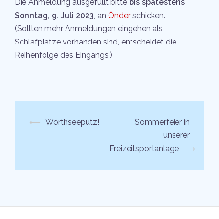
Die Anmeldung ausgefüllt bitte
bis spätestens
Sonntag, 9. Juli 2023
, an
Önder
schicken.
(Sollten mehr Anmeldungen eingehen als
Schlafplätze vorhanden sind, entscheidet die
Reihenfolge des Eingangs.)
Beitrags-
⟵
Wörthseeputz!
Sommerfeier in
Navigation
unserer
Freizeitsportanlage
⟶