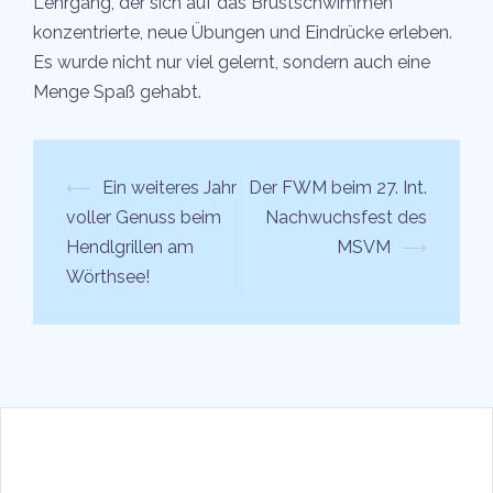
Lehrgang, der sich auf das Brustschwimmen
konzentrierte, neue Übungen und Eindrücke erleben.
Es wurde nicht nur viel gelernt, sondern auch eine
Menge Spaß gehabt.
Beitrags-
⟵
Ein weiteres Jahr
Der FWM beim 27. Int.
Navigation
voller Genuss beim
Nachwuchsfest des
Hendlgrillen am
MSVM
⟶
Wörthsee!