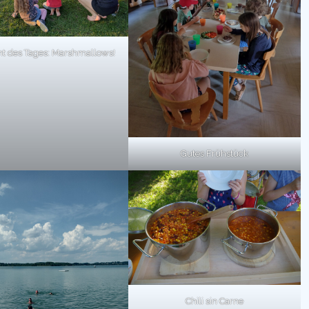
ht des Tages: Marshmallows!
Gutes Frühstück
Chili sin Carne